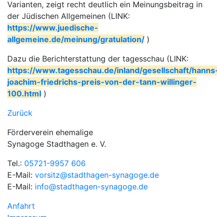
Varianten, zeigt recht deutlich ein Meinungsbeitrag in
der Jüdischen Allgemeinen (LINK:
https://www.juedische-
allgemeine.de/meinung/gratulation/
)
Dazu die Berichterstattung der tagesschau (LINK:
https://www.tagesschau.de/inland/gesellschaft/hanns
joachim-friedrichs-preis-von-der-tann-willinger-
100.html
)
Zurück
Förderverein ehemalige
Synagoge Stadthagen e. V.
Tel.:
05721-9957 606
E-Mail:
vorsitz@stadthagen-synagoge.de
E-Mail:
info@stadthagen-synagoge.de
Anfahrt