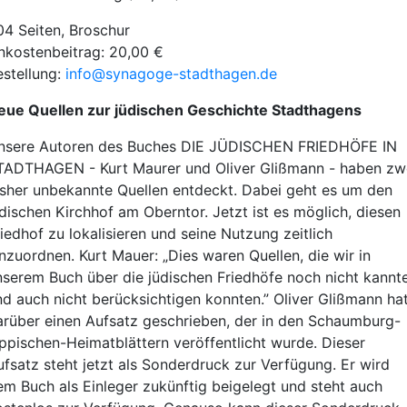
04 Seiten, Broschur
nkostenbeitrag: 20,00 €
estellung:
info@synagoge-stadthagen.de
eue Quellen zur jüdischen Geschichte Stadthagens
nsere Autoren des Buches DIE JÜDISCHEN FRIEDHÖFE IN
TADTHAGEN - Kurt Maurer und Oliver Glißmann - haben zw
isher unbekannte Quellen entdeckt. Dabei geht es um den
üdischen Kirchhof am Oberntor. Jetzt ist es möglich, diesen
iedhof zu lokalisieren und seine Nutzung zeitlich
inzuordnen. Kurt Mauer: „Dies waren Quellen, die wir in
nserem Buch über die jüdischen Friedhöfe noch nicht kannt
nd auch nicht berücksichtigen konnten.” Oliver Glißmann ha
arüber einen Aufsatz geschrieben, der in den Schaumburg-
ippischen-Heimatblättern veröffentlicht wurde. Dieser
ufsatz steht jetzt als Sonderdruck zur Verfügung. Er wird
em Buch als Einleger zukünftig beigelegt und steht auch